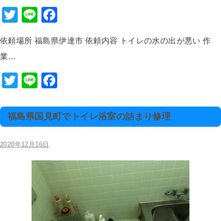
o
T
Li
F
k
wi
n
a
依頼場所 福島県伊達市 依頼内容 トイレの水の出が悪い 作
tt
e
c
業…
er
e
b
T
Li
F
o
wi
n
a
o
tt
e
c
福島県国見町でトイレ浴室の詰まり修理
k
er
e
b
2020年12月16日
o
o
k