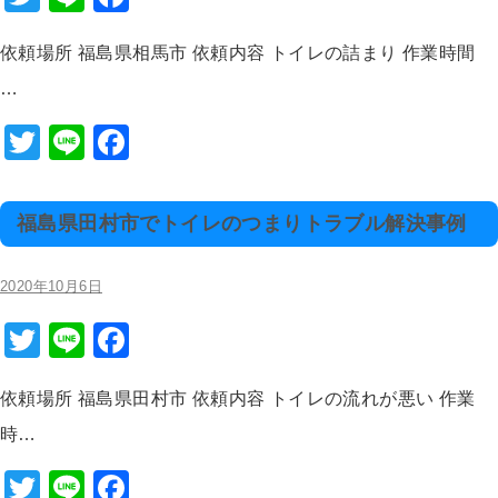
wi
n
a
依頼場所 福島県相馬市 依頼内容 トイレの詰まり 作業時間
tt
e
c
…
er
e
b
T
Li
F
o
wi
n
a
o
tt
e
c
福島県田村市でトイレのつまりトラブル解決事例
k
er
e
b
2020年10月6日
o
T
Li
F
o
wi
n
a
k
依頼場所 福島県田村市 依頼内容 トイレの流れが悪い 作業
tt
e
c
時…
er
e
b
T
Li
F