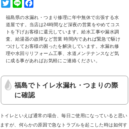
T
Li
F
wi
n
a
福島県の水漏れ・つまり修理に年中無休で出張する水
tt
e
c
道屋です。当店は24時間など深夜の営業をやめてコス
er
e
トを下げお客様に還元しています。給水工事や漏水調
b
査、給湯器の故障など営業 時間内であれば緊急で駆け
つけしてお客様の困ったを解決しています。水漏れ修
o
理や水回りリフォーム工事、水道メンテナンスなど気
o
に成る事があればお気軽にご連絡ください。
k
福島でトイレ水漏れ・つまりの際
に確認
トイレといえば通常の場合、毎日ご使用になっていると思い
ますが、何らかの原因で急なトラブルを起こした時は如何す