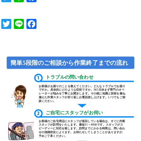
o
wi
n
a
o
tt
e
c
T
Li
F
k
er
e
wi
n
a
b
tt
e
c
o
er
e
o
b
簡単5段階のご相談から作業終了までの流れ
k
o
トラブルの問い合わせ
o
お客様がお困りのことを教えてください。どんなトラブルでお困り
ですか。具体的にどのような症状ですか。365日休まず専門のオペ
k
レーターが悩みを丁寧にお聞きします。その後に知識と技術を兼ね
備えた作業スタッフが折り返しお電話差し上げます。いつでもご相
談ください。
ご自宅にスタッフがお伺い
お客様のご自宅周辺にスタッフが巡回している場合は、すぐに作業
スタッフが訪問をいたします。最短15～60分です。スタッフがス
ピーディーに対応を致します。訪問までにかかる時間は、問い合わ
せの混雑状況によります。お待たせしてしまうことがありますが、
予めご了承ください。