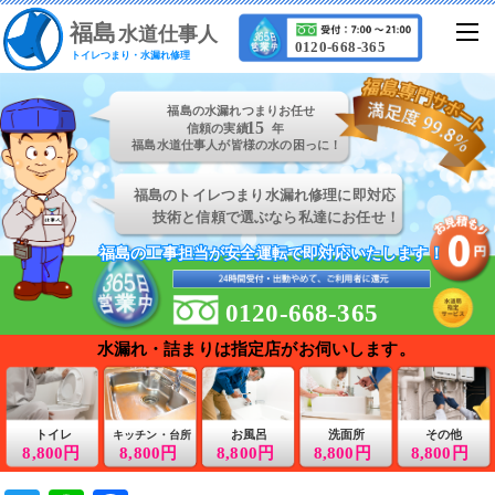
福
島
水道仕事人
0120-668-365
トイレつまり・水漏れ修理
福島の水漏れつまりお任せ
15
信頼の実績
年
福島水道仕事人が皆様の水の困っに！
福島のトイレつまり水漏れ修理に即対応
技術と信頼で選ぶなら私達にお任せ！
福島の工事担当が安全運転で即対応いたします！
福島の工事担当が安全運転で即対応いたします！
0120-668-365
水漏れ・詰まりは指定店がお伺いします。
トイレ
お風呂
洗面所
その他
キッチン・台所
8,800円
8,800円
8,800円
8,800円
8,800円