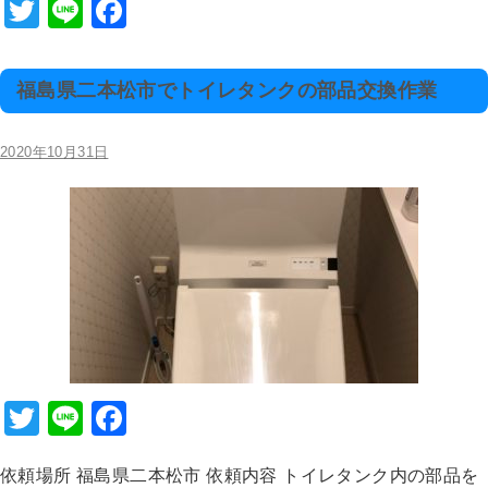
b
T
Li
F
o
wi
n
a
o
tt
e
c
福島県二本松市でトイレタンクの部品交換作業
k
er
e
b
2020年10月31日
o
o
k
T
Li
F
wi
n
a
依頼場所 福島県二本松市 依頼内容 トイレタンク内の部品を