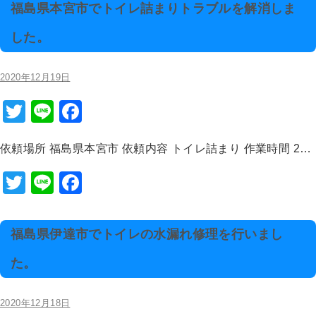
福島県本宮市でトイレ詰まりトラブルを解消しま
した。
2020年12月19日
T
Li
F
wi
n
a
依頼場所 福島県本宮市 依頼内容 トイレ詰まり 作業時間 2…
tt
e
c
er
e
T
Li
F
b
wi
n
a
o
tt
e
c
福島県伊達市でトイレの水漏れ修理を行いまし
o
er
e
た。
k
b
o
2020年12月18日