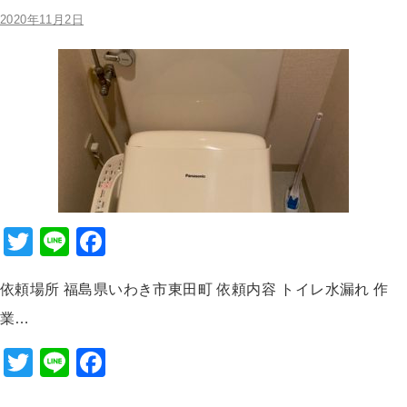
b
2020年11月2日
o
o
k
T
Li
F
wi
n
a
依頼場所 福島県いわき市東田町 依頼内容 トイレ水漏れ 作
tt
e
c
業…
er
e
b
T
Li
F
o
wi
n
a