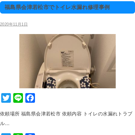
o
tt
e
c
福島県会津若松市でトイレ水漏れ修理事例
k
er
e
b
2020年11月1日
o
o
k
T
Li
F
wi
n
a
依頼場所 福島県会津若松市 依頼内容 トイレの水漏れトラブ
tt
e
c
ル…
er
e