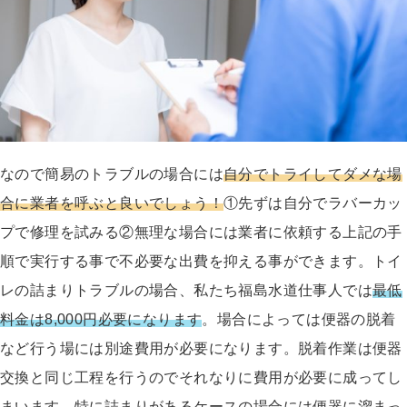
なので簡易のトラブルの場合には
自分でトライしてダメな場
合に業者を呼ぶと良いでしょう！
①先ずは自分でラバーカッ
プで修理を試みる②無理な場合には業者に依頼する上記の手
順で実行する事で不必要な出費を抑える事ができます。トイ
レの詰まりトラブルの場合、私たち福島水道仕事人では
最低
料金は8,000円必要になります
。場合によっては便器の脱着
など行う場には別途費用が必要になります。脱着作業は便器
交換と同じ工程を行うのでそれなりに費用が必要に成ってし
まいます。特に詰まりがあるケースの場合には便器に溜まっ