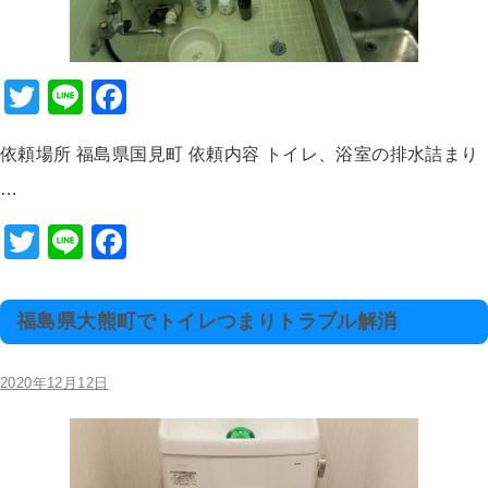
T
Li
F
wi
n
a
依頼場所 福島県国見町 依頼内容 トイレ、浴室の排水詰まり
tt
e
c
…
er
e
b
T
Li
F
o
wi
n
a
o
tt
e
c
福島県大熊町でトイレつまりトラブル解消
k
er
e
b
2020年12月12日
o
o
k