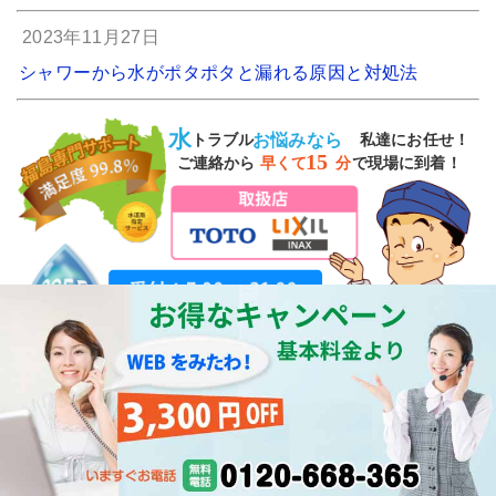
2023年11月27日
シャワーから水がポタポタと漏れる原因と対処法
水
お悩みなら
トラブル
私達にお任せ！
15
ご連絡から
で現場に到着！
早くて
分
0120-668-365
やってみたら意外と簡単!? トイレの水漏れ修理！
ホーム
サービス内容
料金一覧
よくあるご質問
営業エリア
会社案内
お問い合わせ
スタッフ紹介
専門用語