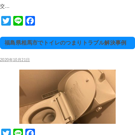
tt
e
c
交…
er
e
b
T
Li
F
o
wi
n
a
o
tt
e
c
福島県相馬市でトイレのつまりトラブル解決事例
k
er
e
b
2020年10月21日
o
o
k
T
Li
F