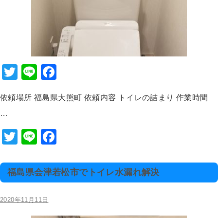
T
Li
F
wi
n
a
依頼場所 福島県大熊町 依頼内容 トイレの詰まり 作業時間
tt
e
c
…
er
e
b
T
Li
F
o
wi
n
a
o
tt
e
c
福島県会津若松市でトイレ水漏れ解決
k
er
e
b
2020年11月11日
o