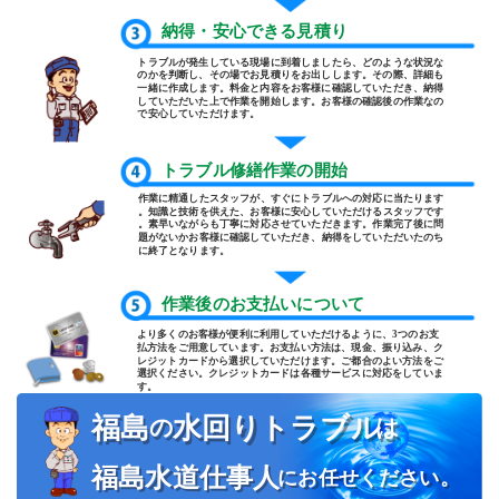
納得・安心できる見積り
トラブルが発生している現場に到着しましたら、どのような状況な
のかを判断し、その場でお見積りをお出しします。その際、詳細も
一緒に作成します。料金と内容をお客様に確認していただき、納得
していただいた上で作業を開始します。お客様の確認後の作業なの
で安心していただけます。
トラブル修繕作業の開始
作業に精通したスタッフが、すぐにトラブルへの対応に当たります
。知識と技術を供えた、お客様に安心していただけるスタッフです
。素早いながらも丁寧に対応させていただきます。作業完了後に問
題がないかお客様に確認していただき、納得をしていただいたのち
に終了となります。
作業後のお支払いについて
より多くのお客様が便利に利用していただけるように、3つのお支
払方法をご用意しています。お支払い方法は、現金、振り込み、ク
レジットカードから選択していただけます。ご都合のよい方法をご
選択ください。クレジットカードは各種サービスに対応をしていま
す。
福島
水回り
トラブル
の
は
福島
水回り
トラブル
の
は
福島水道仕事人
福島水道仕事人
にお任せください。
にお任せください。