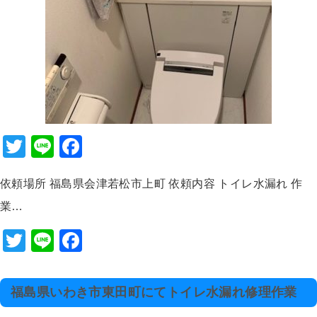
o
k
T
Li
F
wi
n
a
依頼場所 福島県会津若松市上町 依頼内容 トイレ水漏れ 作
tt
e
c
業…
er
e
b
T
Li
F
o
wi
n
a
o
tt
e
c
福島県いわき市東田町にてトイレ水漏れ修理作業
k
er
e