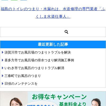
b
wi
n
a
福島のトイレのつまり・水漏れは、水道修理の専門業者「ふ
o
tt
e
c
o
くしま水道仕事人」
er
e
k
b
o
o
最近更新した記事
k
須賀川市でお風呂場のつまりトラブルを解決
喜多方市でお風呂場の排水つまり解消施工事例
いわき市でお風呂のつまりトラブル解消
三春町でお風呂のつまり
日頃のメンテナンスを