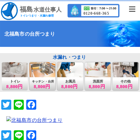
福
島
水道仕事人
0120-668-365
トイレつまり・水漏れ修理
北福島市の台所つまり
水漏れ・つまり
トイレ
お風呂
洗面所
その他
キッチン・台所
8,800円
8,800円
8,800円
8,800円
8,800円
T
Li
F
wi
n
a
tt
e
c
er
e
T
Li
F