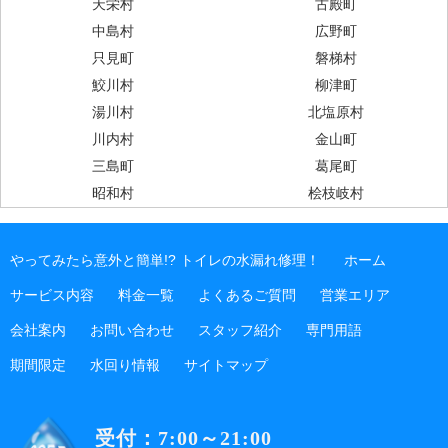
天栄村
古殿町
中島村
広野町
只見町
磐梯村
鮫川村
柳津町
湯川村
北塩原村
川内村
金山町
三島町
葛尾町
昭和村
桧枝岐村
やってみたら意外と簡単!? トイレの水漏れ修理！
ホーム
サービス内容
料金一覧
よくあるご質問
営業エリア
会社案内
お問い合わせ
スタッフ紹介
専門用語
期間限定
水回り情報
サイトマップ
受付：7:00～21:00