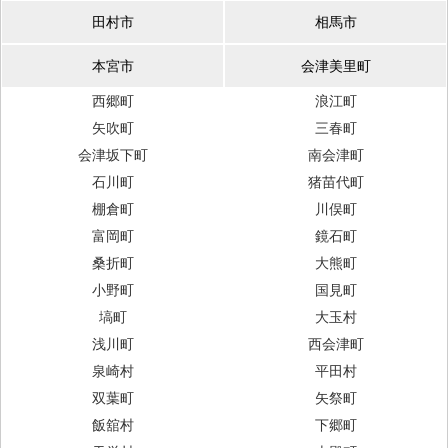
田村市
相馬市
本宮市
会津美里町
西郷町
浪江町
矢吹町
三春町
会津坂下町
南会津町
石川町
猪苗代町
棚倉町
川俣町
富岡町
鏡石町
桑折町
大熊町
小野町
国見町
塙町
大玉村
浅川町
西会津町
泉崎村
平田村
双葉町
矢祭町
飯舘村
下郷町