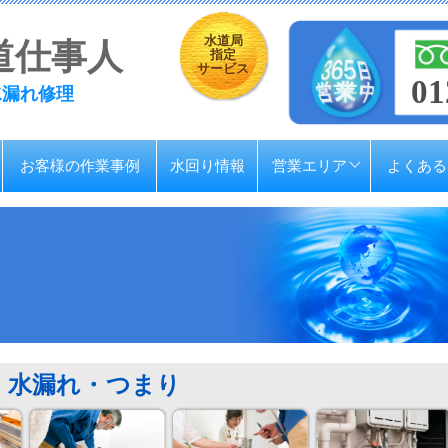
水道局
道仕事人
指定
サービス
01
水漏れ修理
お客様の作業事例
水回り情報
営業エリア
よくある
水漏れ・つまり