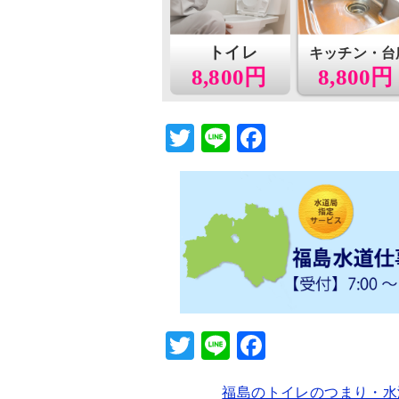
トイレ
キッチン・台
8,800円
8,800円
T
Li
F
wi
n
a
tt
e
c
er
e
b
o
o
k
T
Li
F
wi
n
a
福島のトイレのつまり・水