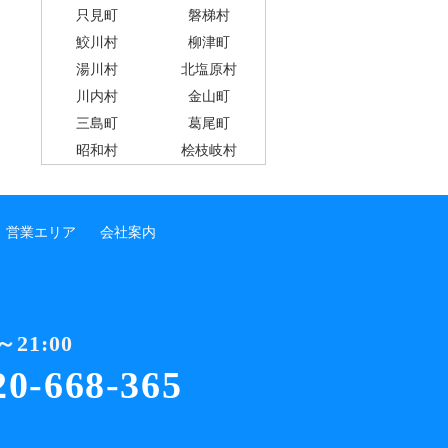
只見町
磐梯村
鮫川村
柳津町
湯川村
北塩原村
川内村
金山町
三島町
葛尾町
昭和村
桧枝岐村
営業エリア
会社案内
21:00
20-668-365