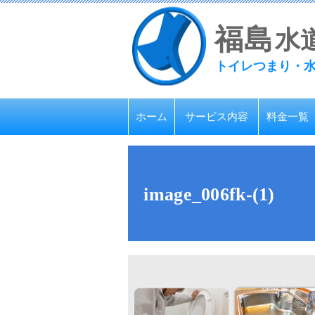
福
島
水
トイレつまり・
ホーム
サービス内容
料金一覧
image_006fk-(1)