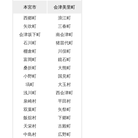
本宮市
会津美里町
西郷町
浪江町
矢吹町
三春町
会津坂下町
南会津町
石川町
猪苗代町
棚倉町
川俣町
富岡町
鏡石町
桑折町
大熊町
小野町
国見町
塙町
大玉村
浅川町
西会津町
泉崎村
平田村
双葉町
矢祭町
飯舘村
下郷町
天栄村
古殿町
中島村
広野町