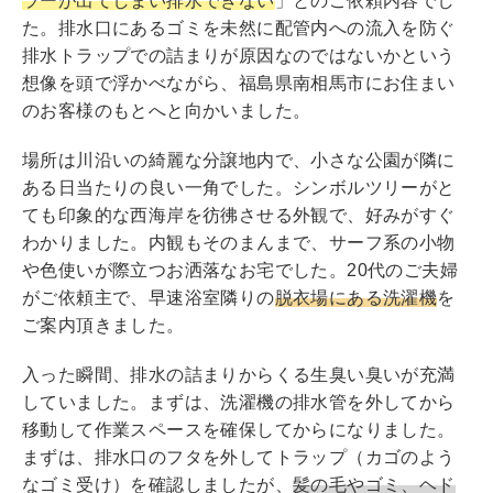
ラーが出てしまい排水できない
」とのご依頼内容でし
er
e
た。排水口にあるゴミを未然に配管内への流入を防ぐ
b
排水トラップでの詰まりが原因なのではないかという
想像を頭で浮かべながら、福島県南相馬市にお住まい
o
のお客様のもとへと向かいました。
o
k
場所は川沿いの綺麗な分譲地内で、小さな公園が隣に
ある日当たりの良い一角でした。シンボルツリーがと
ても印象的な西海岸を彷彿させる外観で、好みがすぐ
わかりました。内観もそのまんまで、サーフ系の小物
や色使いが際立つお洒落なお宅でした。20代のご夫婦
がご依頼主で、早速浴室隣りの
脱衣場にある洗濯機
を
ご案内頂きました。
入った瞬間、排水の詰まりからくる生臭い臭いが充満
していました。まずは、洗濯機の排水管を外してから
移動して作業スペースを確保してからになりました。
まずは、排水口のフタを外してトラップ（カゴのよう
なゴミ受け）を確認しましたが、
髪の毛やゴミ、ヘド