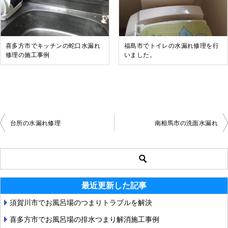
喜多方市でキッチンの蛇口水漏れ
福島市でトイレの水漏れ修理を行
修理の施工事例
いました。
台所の水漏れ修理
南相馬市の洗面水漏れ
投
稿
ナ
最近更新した記事
ビ
須賀川市でお風呂場のつまりトラブルを解決
ゲ
喜多方市でお風呂場の排水つまり解消施工事例