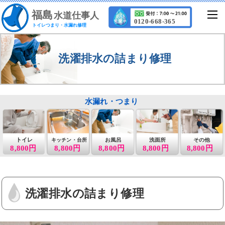
福
島
水道仕事人
0120-668-365
トイレつまり・水漏れ修理
洗濯排水の詰まり修理
水漏れ・つまり
トイレ
お風呂
洗面所
その他
キッチン・台所
8,800円
8,800円
8,800円
8,800円
8,800円
洗濯排水の詰まり修理