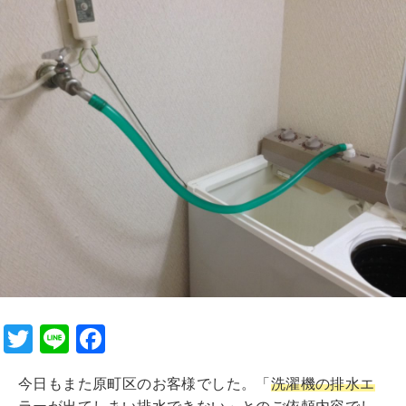
T
Li
F
wi
n
a
今日もまた原町区のお客様でした。「
洗濯機の排水エ
tt
e
c