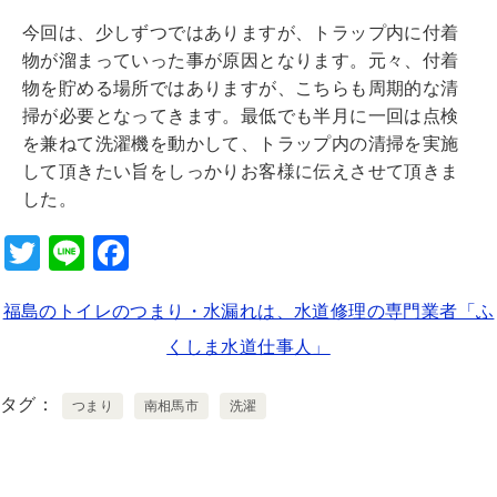
今回は、少しずつではありますが、トラップ内に付着
物が溜まっていった事が原因となります。元々、付着
物を貯める場所ではありますが、こちらも周期的な清
掃が必要となってきます。最低でも半月に一回は点検
を兼ねて洗濯機を動かして、トラップ内の清掃を実施
して頂きたい旨をしっかりお客様に伝えさせて頂きま
した。
T
Li
F
wi
n
a
福島のトイレのつまり・水漏れは、水道修理の専門業者「ふ
tt
e
c
くしま水道仕事人」
er
e
b
タグ
つまり
南相馬市
洗濯
o
o