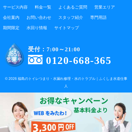
サービス内容
料金一覧
よくあるご質問
営業エリア
会社案内
お問い合わせ
スタッフ紹介
専門用語
期間限定
水回り情報
サイトマップ
受付：7:00～21:00
0120-668-365
© 2026 福島のトイレつまり・水漏れ修理・水のトラブル｜ふくしま水道仕事
人