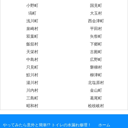
小野町
国見町
塙町
大玉村
浅川町
西会津町
泉崎村
平田村
双葉町
矢祭町
飯舘村
下郷町
天栄村
古殿町
中島村
広野町
只見町
磐梯村
鮫川村
柳津町
湯川村
北塩原村
川内村
金山町
三島町
葛尾町
昭和村
桧枝岐村
やってみたら意外と簡単!? トイレの水漏れ修理！
ホーム