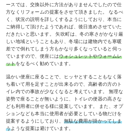
ースでは、交換以外に方法がありませんでしたので仕
方なくリフォームの提案をさせて頂きました。 なるべ
く、状況の説明を詳しくするようにしており、本当に
ご納得して頂けたようであれば、後日進めさせていた
だきたいと思います。 矢吹町は、冬の寒さがかなり厳
しい地域ということもあり、冬場には建物内でも寒暖
差でで倒れてしまう方もかなり多くなっていると伺っ
ていますので、便座には
ウォシュレットやウォームレ
ット
をなるべく勧めています。
温かい便座に座ることで、ヒッヤとすることもなく落
ち着いて用を足すことが出来るので、高齢者の方のト
イレ内での事故が少なくなると考えています。 無理な
姿勢で座ることが無いように、トイレの便器の高さな
ども利用者に併せる様に提案しています。 また、オプ
ションなども本当に使用者が必要としている物だけを
提案するようにしており、
無駄な費用が掛かってしま
う
ような提案は避けています。