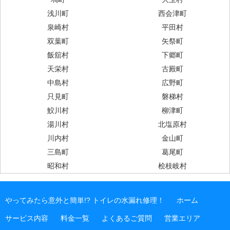
浅川町
西会津町
泉崎村
平田村
双葉町
矢祭町
飯舘村
下郷町
天栄村
古殿町
中島村
広野町
只見町
磐梯村
鮫川村
柳津町
湯川村
北塩原村
川内村
金山町
三島町
葛尾町
昭和村
桧枝岐村
やってみたら意外と簡単!? トイレの水漏れ修理！
ホーム
サービス内容
料金一覧
よくあるご質問
営業エリア