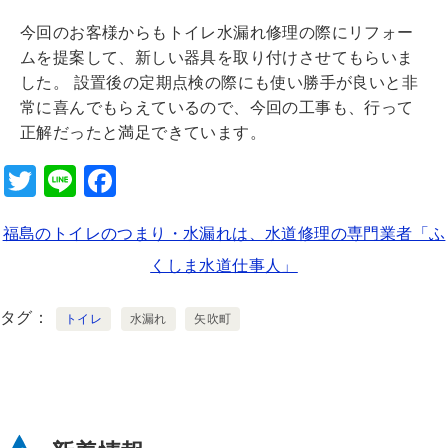
今回のお客様からもトイレ水漏れ修理の際にリフォー
ムを提案して、新しい器具を取り付けさせてもらいま
した。 設置後の定期点検の際にも使い勝手が良いと非
常に喜んでもらえているので、今回の工事も、行って
正解だったと満足できています。
T
Li
F
wi
n
a
福島のトイレのつまり・水漏れは、水道修理の専門業者「ふ
tt
e
c
くしま水道仕事人」
er
e
b
タグ
トイレ
水漏れ
矢吹町
o
o
k