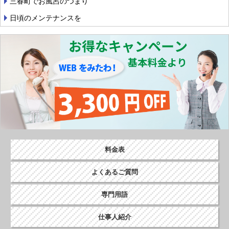
シ
三春町でお風呂のつまり
ョ
日頃のメンテナンスを
ン
料金表
よくあるご質問
専門用語
仕事人紹介