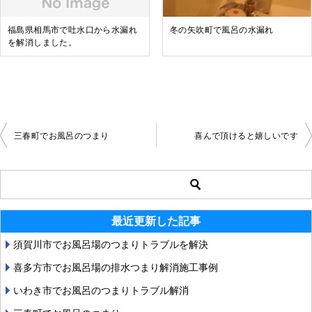
福島県相馬市で吐水口から水漏れ
冬の矢吹町で風呂の水漏れ
を解消しました。
三春町でお風呂のつまり
喜んで頂けると嬉しいです
投
稿
ナ
最近更新した記事
ビ
須賀川市でお風呂場のつまりトラブルを解決
ゲ
喜多方市でお風呂場の排水つまり解消施工事例
ー
いわき市でお風呂のつまりトラブル解消