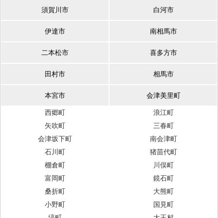
須賀川市
白河市
伊達市
南相馬市
二本松市
喜多方市
田村市
相馬市
本宮市
会津美里町
西郷町
浪江町
矢吹町
三春町
会津坂下町
南会津町
石川町
猪苗代町
棚倉町
川俣町
富岡町
鏡石町
桑折町
大熊町
小野町
国見町
塙町
大玉村