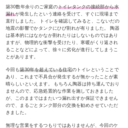
wi
n
a
築30数年余りのご家庭の
トイレタンクの接続部から水
tt
e
c
漏れ
が発生したという連絡を受けて、すぐに現場まで
er
e
直行しました。 トイレを確認してみると、こないだの
b
地震の影響でかタンクにひび割れが有りました。 陶器
は基本的にはなかなか割れたりはしないものではあり
o
ますが、物理的な衝撃を受けたり、寒暖がくり返され
o
ることなどによって、徐々に劣化が進行してしまうこ
k
とがあります。
今回も
築30年を超えている住宅
のトイレということで
あり、これまで不具合が発生するが無かったことが素
晴らしいといえます。 もちろん陶器は持ち運んでおり
ませんので、応急処置的な作業を施しておきました
が、このままではまたいつ漏れ出すか保証できません
ので、まるごとタンク部分の交換を勧めさせていただ
きました。
無理な営業をするつもりではありませんが、今回のケ