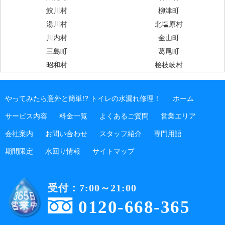
鮫川村
柳津町
湯川村
北塩原村
川内村
金山町
三島町
葛尾町
昭和村
桧枝岐村
やってみたら意外と簡単!? トイレの水漏れ修理！
ホーム
サービス内容
料金一覧
よくあるご質問
営業エリア
会社案内
お問い合わせ
スタッフ紹介
専門用語
期間限定
水回り情報
サイトマップ
受付：7:00～21:00
0120-668-365