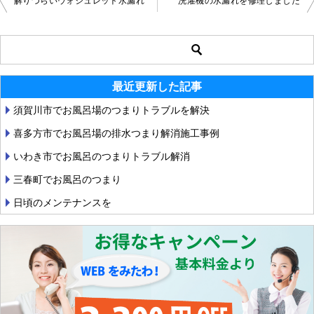
解りづらいウォシュレット水漏れ
洗濯機の水漏れを修理しました
投
稿
ナ
最近更新した記事
ビ
須賀川市でお風呂場のつまりトラブルを解決
ゲ
喜多方市でお風呂場の排水つまり解消施工事例
ー
いわき市でお風呂のつまりトラブル解消
シ
三春町でお風呂のつまり
ョ
日頃のメンテナンスを
ン