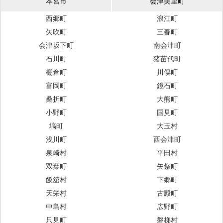
本宮市
会津美里町
西郷町
浪江町
矢吹町
三春町
会津坂下町
南会津町
石川町
猪苗代町
棚倉町
川俣町
富岡町
鏡石町
桑折町
大熊町
小野町
国見町
塙町
大玉村
浅川町
西会津町
泉崎村
平田村
双葉町
矢祭町
飯舘村
下郷町
天栄村
古殿町
中島村
広野町
只見町
磐梯村