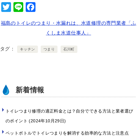
T
Li
F
wi
n
a
福島のトイレのつまり・水漏れは、水道修理の専門業者「ふ
tt
e
c
くしま水道仕事人」
er
e
b
タグ
キッチン
つまり
石川町
o
o
k
新着情報
トイレつまり修理の適正料金とは？自分でできる方法と業者選び
のポイント
2024年10月29日
ペットボトルでトイレつまりを解消する効率的な方法と注意点