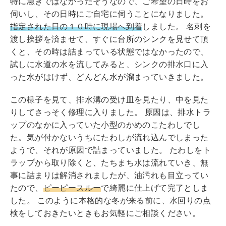
特に急ぎではなかったそうなので、ご希望の日時をお
伺いし、その日時にご自宅に伺うことになりました。
指定された日の１０時に現場へ到着
しました。 名刺を
渡し挨拶を済ませて、すぐに台所のシンクを見せて頂
くと、その時は詰まっている状態ではなかったので、
試しに水道の水を流してみると、シンクの排水口に入
った水がはけず、どんどん水が溜まっていきました。
この様子を見て、排水溝の受け皿を見たり、中を見た
りしてさっそく修理に入りました。 原因は、排水トラ
ップのなかに入っていた小型のかめのこたわしでし
た。気が付かないうちにたわしが流れ込んでしまった
ようで、それが原因で詰まっていました。 たわしをト
ラップから取り除くと、たちまち水は流れていき、無
事に詰まりは解消されましたが、油汚れも目立ってい
たので、
ピーピースルー
で綺麗に仕上げて完了としま
した。 このように本格的な冬が来る前に、水回りの点
検をしておきたいときもお気軽にご相談ください。