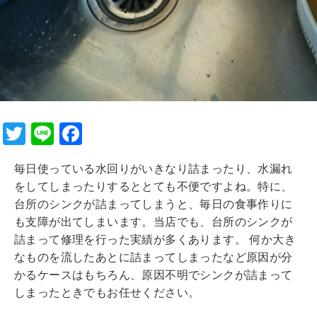
T
Li
F
wi
n
a
毎日使っている水回りがいきなり詰まったり、水漏れ
tt
e
c
をしてしまったりするととても不便ですよね。特に、
er
e
台所のシンクが詰まってしまうと、毎日の食事作りに
b
も支障が出てしまいます。当店でも、台所のシンクが
詰まって修理を行った実績が多くあります。 何か大き
o
なものを流したあとに詰まってしまったなど原因が分
o
かるケースはもちろん、原因不明でシンクが詰まって
k
しまったときでもお任せください。