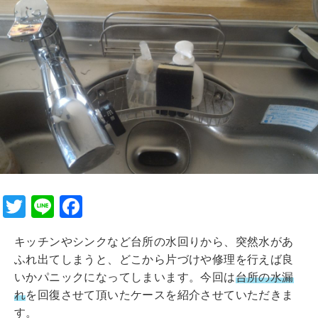
T
Li
F
wi
n
a
キッチンやシンクなど台所の水回りから、突然水があ
tt
e
c
ふれ出てしまうと、どこから片づけや修理を行えば良
er
e
いかパニックになってしまいます。今回は
台所の水漏
b
れ
を回復させて頂いたケースを紹介させていただきま
す。