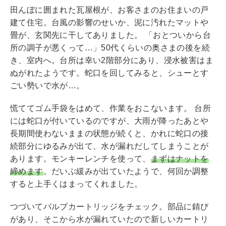
田んぼに囲まれた瓦屋根が、お客さまのお住まいの戸
建て住宅。台風の影響のせいか、泥に汚れたマットや
畳が、玄関先に干してありました。 「おとついから台
所の調子が悪くって…」50代くらいの奥さまの後を続
き、室内へ。台所は幸い2階部分にあり、浸水被害はま
ぬがれたようです。蛇口を回してみると、シューとす
ごい勢いで水が…。
慌ててゴム手袋をはめて、作業をおこないます。 台所
には蛇口が付いているのですが、大雨が降ったあとや
長期間使わないままの状態が続くと、かれに蛇口の接
続部分にゆるみが出て、水が漏れだしてしまうことが
あります。モンキーレンチを使って、
まずはナットを
締めます
。だいぶ緩みが出ていたようで、何回か調整
すると上手くはまってくれました。
つづいてバルブカートリッジをチェック。部品に錆び
があり、そこから水が漏れていたので新しいカートリ