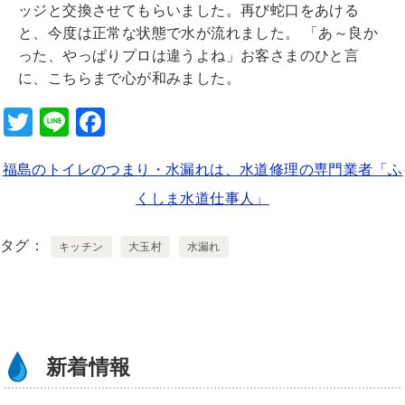
ッジと交換させてもらいました。再び蛇口をあける
と、今度は正常な状態で水が流れました。 「あ～良か
った、やっぱりプロは違うよね」お客さまのひと言
に、こちらまで心が和みました。
T
Li
F
wi
n
a
福島のトイレのつまり・水漏れは、水道修理の専門業者「ふ
tt
e
c
くしま水道仕事人」
er
e
b
タグ
キッチン
大玉村
水漏れ
o
o
k
新着情報