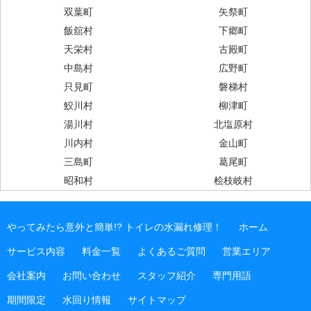
双葉町
矢祭町
飯舘村
下郷町
天栄村
古殿町
中島村
広野町
只見町
磐梯村
鮫川村
柳津町
湯川村
北塩原村
川内村
金山町
三島町
葛尾町
昭和村
桧枝岐村
やってみたら意外と簡単!? トイレの水漏れ修理！
ホーム
サービス内容
料金一覧
よくあるご質問
営業エリア
会社案内
お問い合わせ
スタッフ紹介
専門用語
期間限定
水回り情報
サイトマップ