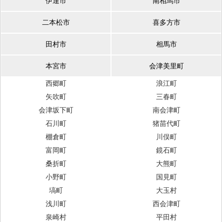
伊達市
南相馬市
二本松市
喜多方市
田村市
相馬市
本宮市
会津美里町
西郷町
浪江町
矢吹町
三春町
会津坂下町
南会津町
石川町
猪苗代町
棚倉町
川俣町
富岡町
鏡石町
桑折町
大熊町
小野町
国見町
塙町
大玉村
浅川町
西会津町
泉崎村
平田村