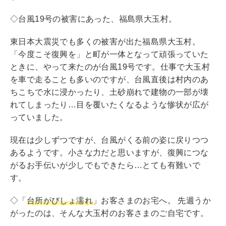
o
o
◇台風19号の被害にあった、福島県大玉村。
k
東日本大震災でも多くの被害が出た福島県大玉村。
「今度こそ復興を」と町が一体となって頑張っていた
ときに、やって来たのが台風19号です。仕事で大玉村
を車で走ることも多いのですが、台風直後は村内のあ
ちこちで水に浸かったり、土砂崩れで建物の一部が壊
れてしまったり…目を覆いたくなるような惨状が広が
っていました。
現在は少しずつですが、台風がくる前の姿に戻りつつ
あるようです。小さな力だと思いますが、復興につな
がるお手伝いが少しでもできたら…とても有難いで
す。
◇「
台所がびしょ濡れ
」お客さまのお宅へ。 先週うか
がったのは、そんな大玉村のお客さまのご自宅です。