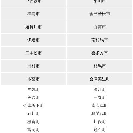
いわき市
郡山市
福島市
会津若松市
須賀川市
白河市
伊達市
南相馬市
二本松市
喜多方市
田村市
相馬市
本宮市
会津美里町
西郷町
浪江町
矢吹町
三春町
会津坂下町
南会津町
石川町
猪苗代町
棚倉町
川俣町
富岡町
鏡石町