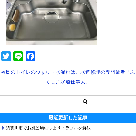
b
o
o
k
T
Li
F
wi
n
a
福島のトイレのつまり・水漏れは、水道修理の専門業者「ふ
tt
e
c
くしま水道仕事人」
er
e
b
o
o
最近更新した記事
k
須賀川市でお風呂場のつまりトラブルを解決