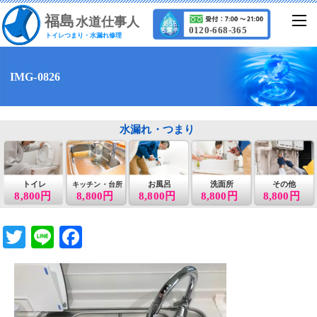
福
島
水道仕事人
0120-668-365
トイレつまり・水漏れ修理
IMG-0826
水漏れ・つまり
トイレ
お風呂
洗面所
その他
キッチン・台所
8,800円
8,800円
8,800円
8,800円
8,800円
T
Li
F
wi
n
a
tt
e
c
er
e