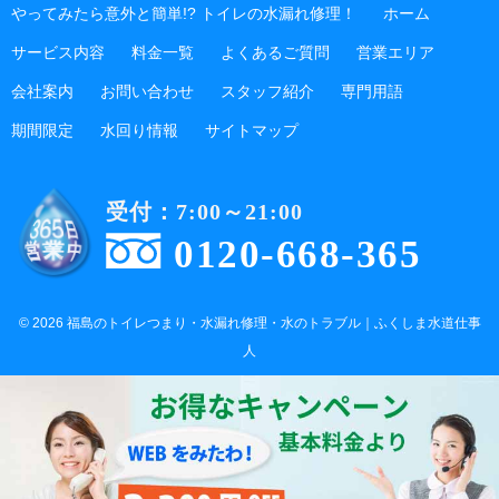
やってみたら意外と簡単!? トイレの水漏れ修理！
ホーム
サービス内容
料金一覧
よくあるご質問
営業エリア
会社案内
お問い合わせ
スタッフ紹介
専門用語
期間限定
水回り情報
サイトマップ
受付：7:00～21:00
0120-668-365
© 2026 福島のトイレつまり・水漏れ修理・水のトラブル｜ふくしま水道仕事
人