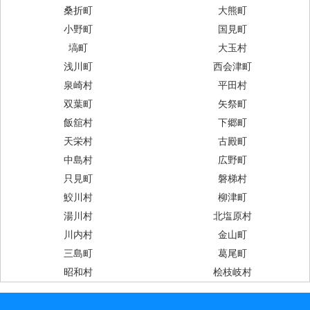
桑折町
大熊町
小野町
国見町
塙町
大玉村
浅川町
西会津町
泉崎村
平田村
双葉町
矢祭町
飯舘村
下郷町
天栄村
古殿町
中島村
広野町
只見町
磐梯村
鮫川村
柳津町
湯川村
北塩原村
川内村
金山町
三島町
葛尾町
昭和村
桧枝岐村