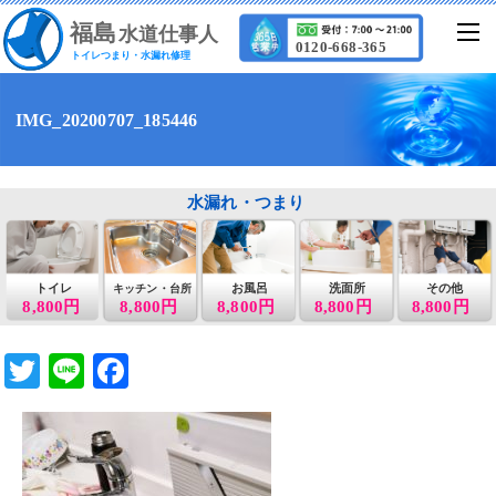
福
島
水道仕事人
0120-668-365
トイレつまり・水漏れ修理
IMG_20200707_185446
水漏れ・つまり
トイレ
お風呂
洗面所
その他
キッチン・台所
8,800円
8,800円
8,800円
8,800円
8,800円
T
Li
F
wi
n
a
tt
e
c
er
e