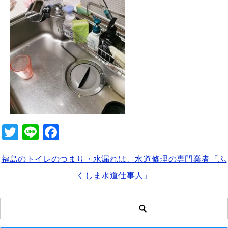
b
o
o
k
T
Li
F
wi
n
a
福島のトイレのつまり・水漏れは、水道修理の専門業者「ふ
tt
e
c
くしま水道仕事人」
er
e
b
o