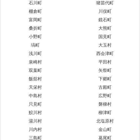
石川町
猪苗代町
棚倉町
川俣町
富岡町
鏡石町
桑折町
大熊町
小野町
国見町
塙町
大玉村
浅川町
西会津町
泉崎村
平田村
双葉町
矢祭町
飯舘村
下郷町
天栄村
古殿町
中島村
広野町
只見町
磐梯村
鮫川村
柳津町
湯川村
北塩原村
川内村
金山町
三島町
葛尾町