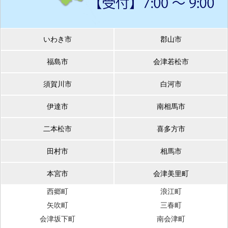
いわき市
郡山市
福島市
会津若松市
須賀川市
白河市
伊達市
南相馬市
二本松市
喜多方市
田村市
相馬市
本宮市
会津美里町
西郷町
浪江町
矢吹町
三春町
会津坂下町
南会津町