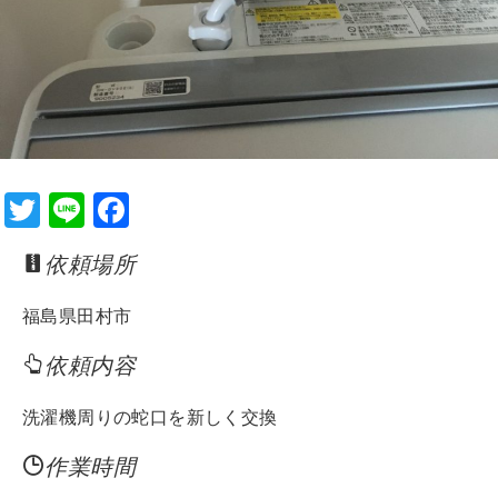
T
Li
F
wi
n
a
依頼場所
tt
e
c
er
e
福島県田村市
b
依頼内容
o
o
洗濯機周りの蛇口を新しく交換
k
作業時間