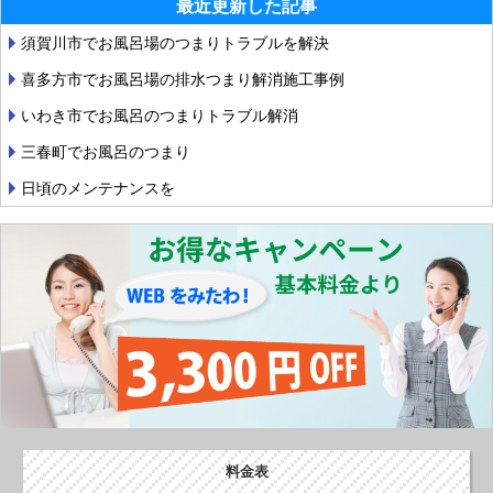
ナ
最近更新した記事
ビ
須賀川市でお風呂場のつまりトラブルを解決
ゲ
喜多方市でお風呂場の排水つまり解消施工事例
ー
いわき市でお風呂のつまりトラブル解消
シ
三春町でお風呂のつまり
ョ
日頃のメンテナンスを
ン
料金表