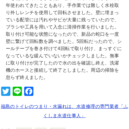
年使われてきたこともあり、手作業では難しく水栓取
り外しレンチを使用して回転させました。壁に埋まっ
ている配管には汚れやサビが大量に残っていたので、
ブラシや工具を用いて入念に清掃作業を行いました。
取り付け可能な状態になったので、新品の蛇口を一度
壁に繋げて回転数を調べました。5回転だったので、シ
ールテープを巻き付けて4回転で取り付け、まっすぐに
なっているな緩んでいないかチェックしました。無事
に取り付けが完了したので水の出を確認し終え、洗濯
機のホースと接続して終了としました。周辺の掃除を
怠らず終えました。
T
Li
F
wi
n
a
福島のトイレのつまり・水漏れは、水道修理の専門業者「ふ
tt
e
c
くしま水道仕事人」
er
e
b