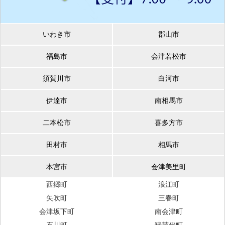
いわき市
郡山市
福島市
会津若松市
須賀川市
白河市
伊達市
南相馬市
二本松市
喜多方市
田村市
相馬市
本宮市
会津美里町
西郷町
浪江町
矢吹町
三春町
会津坂下町
南会津町
石川町
猪苗代町