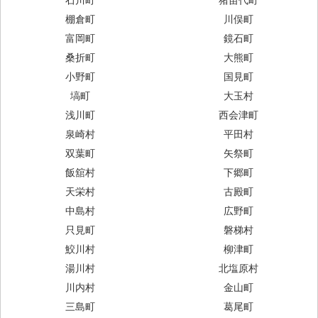
棚倉町
川俣町
富岡町
鏡石町
桑折町
大熊町
小野町
国見町
塙町
大玉村
浅川町
西会津町
泉崎村
平田村
双葉町
矢祭町
飯舘村
下郷町
天栄村
古殿町
中島村
広野町
只見町
磐梯村
鮫川村
柳津町
湯川村
北塩原村
川内村
金山町
三島町
葛尾町